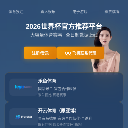
新闻中心
NEWS
皇馬乘勢追擊傑羅納
发布时间：2026-08-07T04:58:04+08:00