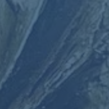
要維持長時間的乘勢追擊 陣容深度和年輕化程度尤為關鍵
皇馬目前正處於新老交替階段 老將提供經驗與穩定節奏 年
輕球員帶來衝擊力與跑動覆蓋 這種結構對追趕一支狀態火
熱的傑羅納非常有利 在面對密集賽程時 安切洛蒂可以根據
對手特點調整首發與輪換 例如 在面對善於控球的對手時 增
加技術型中場的出場比例 保證球隊在中路不處於劣勢 而面
對防線相對靠前或轉身速度較慢的隊伍時 則啟用更具速度