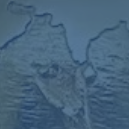
入慢熱 開局階段的壓迫度不足 使得對手能夠安心佈陣 但在
傑羅納以高節奏帶動聯賽氛圍之後 皇馬開始更多在開場階
段就提高逼搶強度 透過快速奪回球權 迫使對手陷入被動 同
時 在領先後 皇馬則會減緩節奏 利用中場的技術優勢和後場
的穩定傳導來消耗時間與對手體能 至於整個賽季節奏 管理
輪換與傷病風險尤為重要 皇馬在多線作戰背景下 不可能每
一戰都打到極致 高密度強度會帶來疲勞累積 一旦關鍵球員
受傷 乘勢追擊就可能瞬間失速 因此 安切洛蒂傾向用更精細
的上場時間分配來保證主力在關鍵對決與對傑羅納的積分拉
鋸時 保持相對巔峰狀態 這種節奏管理 如果運行順暢 就能將
外界的壓力轉化為內部的持續動力
乘勢追擊不只在戰術與體能 更在心理層面 皇馬原本是歐洲
範圍內典型的「被追趕者」形象 但在傑羅納一度領跑的情
況下 皇馬在聯賽中的角色被部分轉變成追趕者 這種轉換帶
來的心態波動 不容忽視 追趕者往往容易出現兩極狀態 要麼
過於急躁 在關鍵場面上選擇冒險傳球或盲目壓上 要麼過分
保守 害怕失誤導致排名再度拉大 為了避免這種心理起伏 皇
馬更需要依託經驗豐富的老將穩住陣腳例如在比賽關鍵階段
由莫德里奇或克羅斯主導球權 分配節奏 减少年輕球員在壓
力下的失誤 同時 乘勢追擊的過程中 一旦榜首之爭出現反超
或縮小差距 皇馬還必須及時完成心態切換 從單純追趕變成