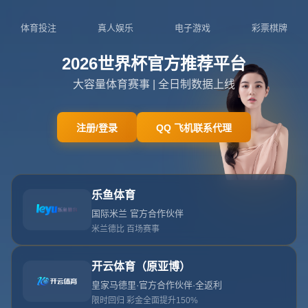
关于我们
ABOUT US
作为专注足球赛事内容的服务平台，我们持续跟踪2026世界杯赛事进程，提供
赛程信息、比赛时间、球队资料及数据统计服务。结合赛事回顾与精彩内容展
示，为用户构建完整的世界杯赛事信息获取体系。...