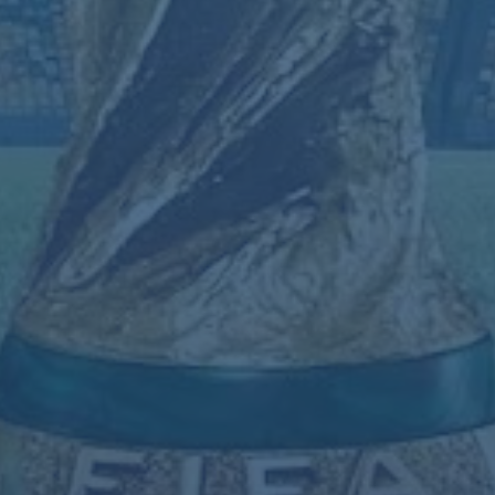
2026-08-09
世界杯竞猜开户最佳策略解析 每到世界杯
基耶利尼-国米可以怕皇马拜仁曼城但不能怕马
2026-08-09
从惧怕到
世界杯下注安全官方
2026-08-09
世界杯下注安全官方指南 每逢世界杯来临，
贝林绝杀无效+染红!皇马认为这是近年来最大
2026-08-09
当终场读秒阶段的进球被吹掉 当关键核心又在混乱中被直红罚下 这
维尼修斯晒队友本泽马获奖照片 配文：最佳